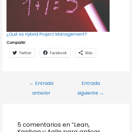
¿Qué es Hybrid Project Management?
Compartir:
Twitter
Facebook
Más
Navegación
←
Entrada
Entrada
de
anterior
siguiente
→
entradas
5 comentarios en “Lean,
Kanban y Agile para aplicar