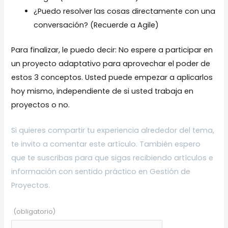
¿Puedo resolver las cosas directamente con una
conversación? (Recuerde a Agile)
Para finalizar, le puedo decir: No espere a participar en
un proyecto adaptativo para aprovechar el poder de
estos 3 conceptos. Usted puede empezar a aplicarlos
hoy mismo, independiente de si usted trabaja en
proyectos o no.
Si quieres compartir tu experiencia alrededor del tema,
te invito a comentar este artículo. También espero
que te suscribas para que sigas recibiendo artículos e
información con sentido práctico en Gestión de
Proyectos.
(obligatorio)