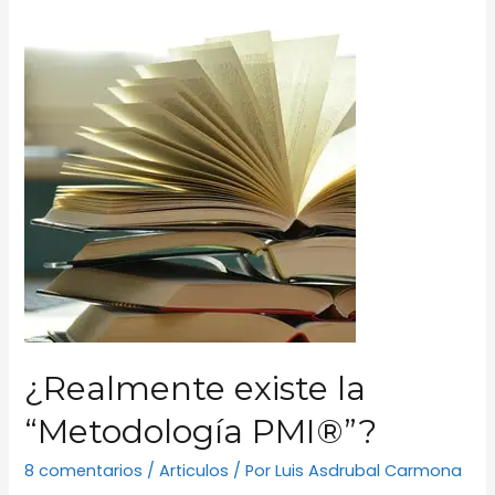
y
Agile
para
aplicar
esta
misma
semana
¿Realmente existe la
“Metodología PMI®”?
8 comentarios
/
Articulos
/ Por
Luis Asdrubal Carmona