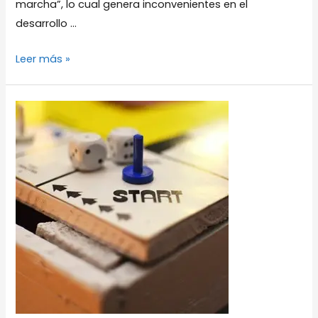
marcha”, lo cual genera inconvenientes en el
desarrollo …
Esto
Leer más »
es
lo
primero
que
debe
conocer
el
Líder
del
Proyecto