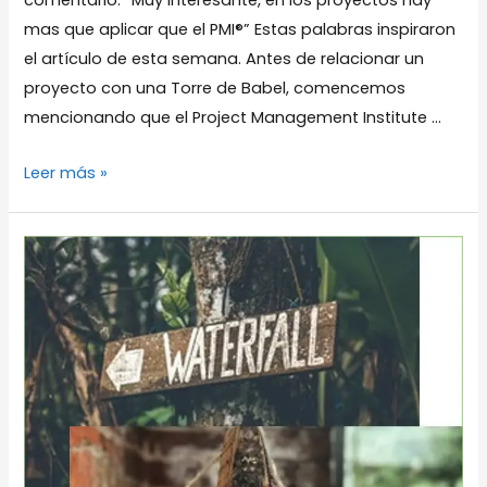
comentario: “Muy Interesante, en los proyectos hay
mas que aplicar que el PMI®” Estas palabras inspiraron
el artículo de esta semana. Antes de relacionar un
proyecto con una Torre de Babel, comencemos
mencionando que el Project Management Institute …
Los
Leer más »
Proyectos
son
una
Torre
de
Babel