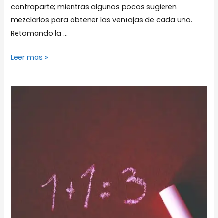
contraparte; mientras algunos pocos sugieren
mezclarlos para obtener las ventajas de cada uno.
Retomando la …
¿Cuándo
Leer más »
utilizar
Hybrid
Project
Management?