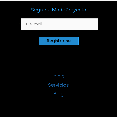
una
Seguir a ModoProyecto
Torre
de
:
Babel
Inicio
Servicios
Blog